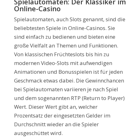
Spielautomaten: Der Klassiker im
Online-Casino
Spielautomaten, auch Slots genannt, sind die
beliebtesten Spiele in Online-Casinos. Sie
sind einfach zu bedienen und bieten eine
große Vielfalt an Themen und Funktionen.
Von klassischen Früchteslots bis hin zu
modernen Video-Slots mit aufwendigen
Animationen und Bonusspielen ist für jeden
Geschmack etwas dabei. Die Gewinnchancen
bei Spielautomaten variieren je nach Spiel
und dem sogenannten RTP (Return to Player)
Wert. Dieser Wert gibt an, welcher
Prozentsatz der eingesetzten Gelder im
Durchschnitt wieder an die Spieler
ausgeschüttet wird.