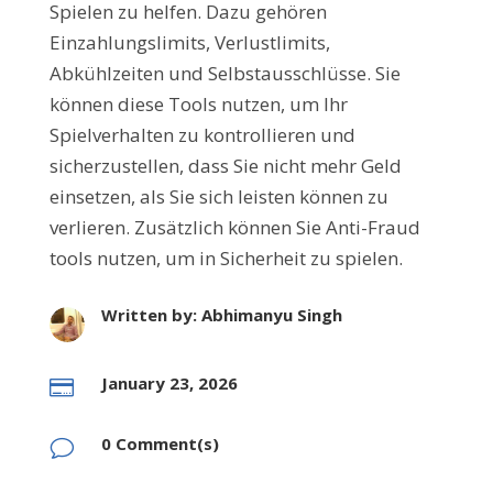
Spielen zu helfen. Dazu gehören
Einzahlungslimits, Verlustlimits,
Abkühlzeiten und Selbstausschlüsse. Sie
können diese Tools nutzen, um Ihr
Spielverhalten zu kontrollieren und
sicherzustellen, dass Sie nicht mehr Geld
einsetzen, als Sie sich leisten können zu
verlieren. Zusätzlich können Sie Anti-Fraud
tools nutzen, um in Sicherheit zu spielen.
Written by: Abhimanyu Singh
January 23, 2026

0 Comment(s)
v