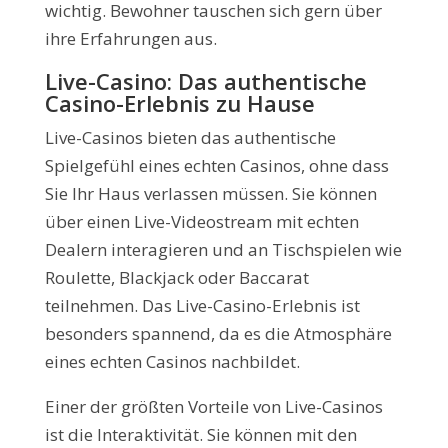
wichtig. Bewohner tauschen sich gern über
ihre Erfahrungen aus.
Live-Casino: Das authentische
Casino-Erlebnis zu Hause
Live-Casinos bieten das authentische
Spielgefühl eines echten Casinos, ohne dass
Sie Ihr Haus verlassen müssen. Sie können
über einen Live-Videostream mit echten
Dealern interagieren und an Tischspielen wie
Roulette, Blackjack oder Baccarat
teilnehmen. Das Live-Casino-Erlebnis ist
besonders spannend, da es die Atmosphäre
eines echten Casinos nachbildet.
Einer der größten Vorteile von Live-Casinos
ist die Interaktivität. Sie können mit den