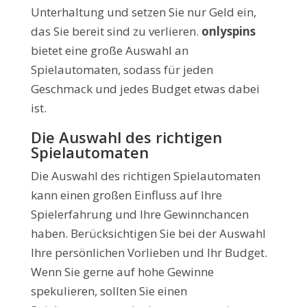
Unterhaltung und setzen Sie nur Geld ein,
das Sie bereit sind zu verlieren.
onlyspins
bietet eine große Auswahl an
Spielautomaten, sodass für jeden
Geschmack und jedes Budget etwas dabei
ist.
Die Auswahl des richtigen
Spielautomaten
Die Auswahl des richtigen Spielautomaten
kann einen großen Einfluss auf Ihre
Spielerfahrung und Ihre Gewinnchancen
haben. Berücksichtigen Sie bei der Auswahl
Ihre persönlichen Vorlieben und Ihr Budget.
Wenn Sie gerne auf hohe Gewinne
spekulieren, sollten Sie einen