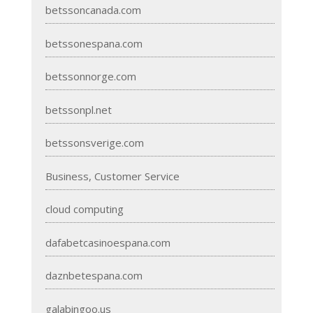
betssoncanada.com
betssonespana.com
betssonnorge.com
betssonpl.net
betssonsverige.com
Business, Customer Service
cloud computing
dafabetcasinoespana.com
daznbetespana.com
galabingoo.us