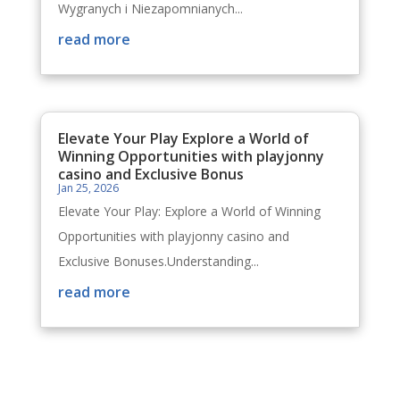
Wygranych i Niezapomnianych...
read more
Elevate Your Play Explore a World of
Winning Opportunities with playjonny
casino and Exclusive Bonus
Jan 25, 2026
Elevate Your Play: Explore a World of Winning
Opportunities with playjonny casino and
Exclusive Bonuses.Understanding...
read more