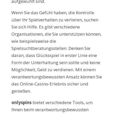
aufgewühlt sind.
Wenn Sie das Gefühl haben, die Kontrolle
über Ihr Spielverhalten zu verlieren, suchen
Sie sich Hilfe. Es gibt verschiedene
Organisationen, die Sie unterstützen können,
wie beispielsweise die
Spielsuchtberatungsstellen. Denken Sie
daran, dass Glücksspiel in erster Linie eine
Form der Unterhaltung sein sollte und keine
Möglichkeit, Geld zu verdienen. Mit einem
verantwortungsbewussten Ansatz können Sie
das Online-Casino-Erlebnis sicher und
genießen.
onlyspins
bietet verschiedene Tools, um
Ihnen beim verantwortungsbewussten