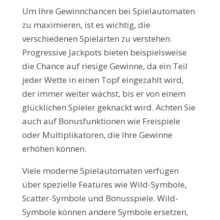
Um Ihre Gewinnchancen bei Spielautomaten
zu maximieren, ist es wichtig, die
verschiedenen Spielarten zu verstehen.
Progressive Jackpots bieten beispielsweise
die Chance auf riesige Gewinne, da ein Teil
jeder Wette in einen Topf eingezahlt wird,
der immer weiter wächst, bis er von einem
glücklichen Spieler geknackt wird. Achten Sie
auch auf Bonusfunktionen wie Freispiele
oder Multiplikatoren, die Ihre Gewinne
erhöhen können.
Viele moderne Spielautomaten verfügen
über spezielle Features wie Wild-Symbole,
Scatter-Symbole und Bonusspiele. Wild-
Symbole können andere Symbole ersetzen,