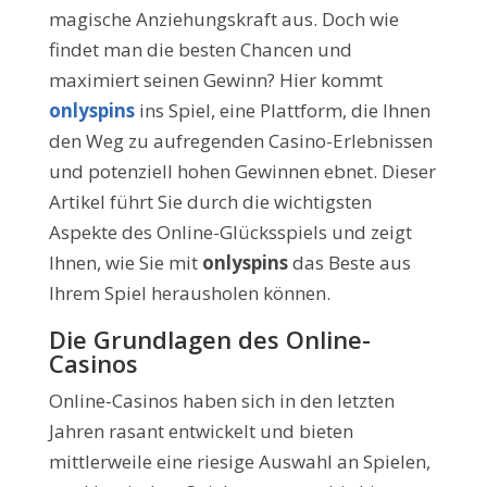
magische Anziehungskraft aus. Doch wie
findet man die besten Chancen und
maximiert seinen Gewinn? Hier kommt
onlyspins
ins Spiel, eine Plattform, die Ihnen
den Weg zu aufregenden Casino-Erlebnissen
und potenziell hohen Gewinnen ebnet. Dieser
Artikel führt Sie durch die wichtigsten
Aspekte des Online-Glücksspiels und zeigt
Ihnen, wie Sie mit
onlyspins
das Beste aus
Ihrem Spiel herausholen können.
Die Grundlagen des Online-
Casinos
Online-Casinos haben sich in den letzten
Jahren rasant entwickelt und bieten
mittlerweile eine riesige Auswahl an Spielen,