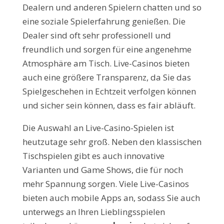
Dealern und anderen Spielern chatten und so
eine soziale Spielerfahrung genießen. Die
Dealer sind oft sehr professionell und
freundlich und sorgen für eine angenehme
Atmosphäre am Tisch. Live-Casinos bieten
auch eine größere Transparenz, da Sie das
Spielgeschehen in Echtzeit verfolgen können
und sicher sein können, dass es fair abläuft.
Die Auswahl an Live-Casino-Spielen ist
heutzutage sehr groß. Neben den klassischen
Tischspielen gibt es auch innovative
Varianten und Game Shows, die für noch
mehr Spannung sorgen. Viele Live-Casinos
bieten auch mobile Apps an, sodass Sie auch
unterwegs an Ihren Lieblingsspielen