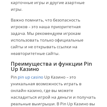
карточные игры и другие азартные
игры.
Важно помнить, что безопасность
игроков – это наша приоритетная
задача. Мы рекомендуем игрокам
использовать только официальные
сайты и не открывать ссылки на
неавторитетные сайты.
Преимущества и функции Pin
Up Казино
Pin
pin up casino
Up Казино – это
уникальная возможность играть в
онлайн-казино, где вы можете
насладиться игрой на деньги и получать
реальные выигрыши. В Pin Up Казино вы