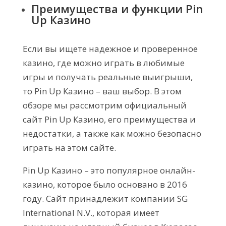
Преимущества и функции Pin
Up Казино
Если вы ищете надежное и проверенное
казино, где можно играть в любимые
игры и получать реальные выигрыши,
то Pin Up Казино – ваш выбор. В этом
обзоре мы рассмотрим официальный
сайт Pin Up Казино, его преимущества и
недостатки, а также как можно безопасно
играть на этом сайте.
Pin Up Казино – это популярное онлайн-
казино, которое было основано в 2016
году. Сайт принадлежит компании SG
International N.V., которая имеет