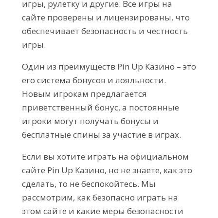
игры, рулетку и другие. Все игры на
сайте проверены и лицензированы, что
обеспечивает безопасность и честность
игры.
Один из преимуществ Pin Up Казино – это
его система бонусов и лояльности.
Новым игрокам предлагается
приветственный бонус, а постоянные
игроки могут получать бонусы и
бесплатные спины за участие в играх.
Если вы хотите играть на официальном
сайте Pin Up Казино, но не знаете, как это
сделать, то не беспокойтесь. Мы
рассмотрим, как безопасно играть на
этом сайте и какие меры безопасности