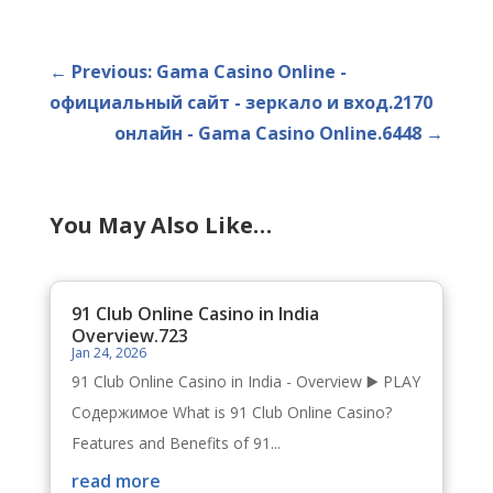
←
Previous: Gama Casino Online -
официальный сайт - зеркало и вход.2170
онлайн - Gama Casino Online.6448
→
You May Also Like…
91 Club Online Casino in India
Overview.723
Jan 24, 2026
91 Club Online Casino in India - Overview ▶️ PLAY
Содержимое What is 91 Club Online Casino?
Features and Benefits of 91...
read more