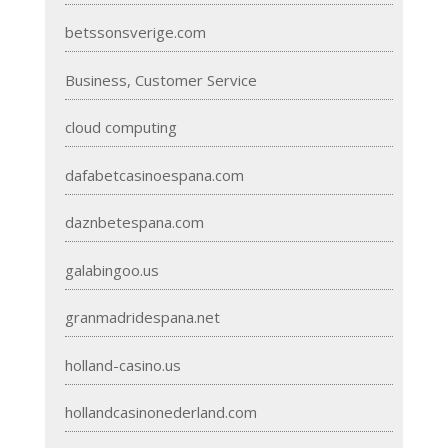
betssonsverige.com
Business, Customer Service
cloud computing
dafabetcasinoespana.com
daznbetespana.com
galabingoo.us
granmadridespana.net
holland-casino.us
hollandcasinonederland.com