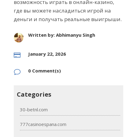
возможность играть в онлайн-казино,
где вы можете насладиться игрой на
деньги и получать реальные выигрыши.
Written by: Abhimanyu Singh
January 22, 2026

0 Comment(s)
v
Categories
30-betnl.com
777casinoespana.com