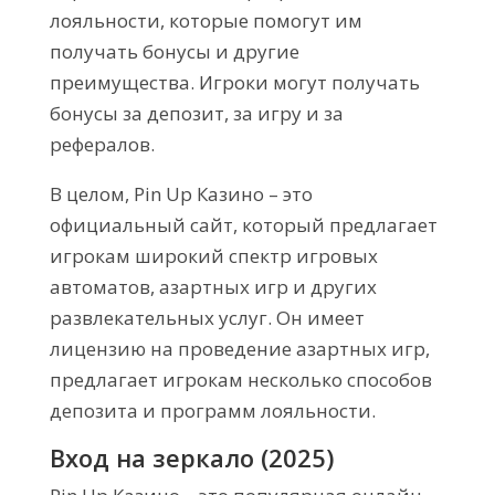
лояльности, которые помогут им
получать бонусы и другие
преимущества. Игроки могут получать
бонусы за депозит, за игру и за
рефералов.
В целом, Pin Up Казино – это
официальный сайт, который предлагает
игрокам широкий спектр игровых
автоматов, азартных игр и других
развлекательных услуг. Он имеет
лицензию на проведение азартных игр,
предлагает игрокам несколько способов
депозита и программ лояльности.
Вход на зеркало (2025)