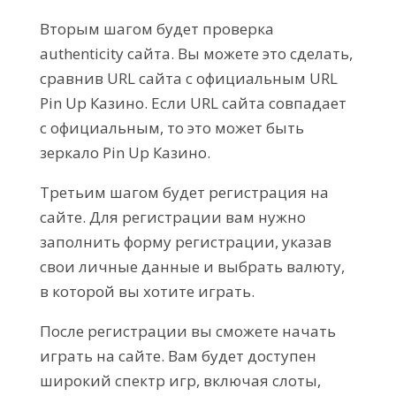
Вторым шагом будет проверка
authenticity сайта. Вы можете это сделать,
сравнив URL сайта с официальным URL
Pin Up Казино. Если URL сайта совпадает
с официальным, то это может быть
зеркало Pin Up Казино.
Третьим шагом будет регистрация на
сайте. Для регистрации вам нужно
заполнить форму регистрации, указав
свои личные данные и выбрать валюту,
в которой вы хотите играть.
После регистрации вы сможете начать
играть на сайте. Вам будет доступен
широкий спектр игр, включая слоты,