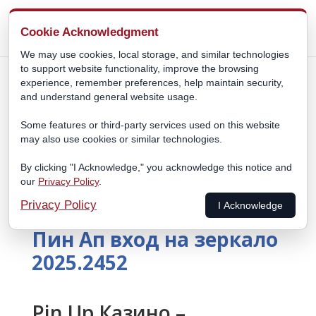
Cookie Acknowledgment
We may use cookies, local storage, and similar technologies
to support website functionality, improve the browsing
experience, remember preferences, help maintain security,
and understand general website usage.
Some features or third-party services used on this website
may also use cookies or similar technologies.
By clicking "I Acknowledge," you acknowledge this notice and
our
Privacy Policy
.
Pin Up Казино –
Privacy Policy
I Acknowledge
Официальный сайт
Пин Ап вход на зеркало
2025.2452
Pin Up Казино –