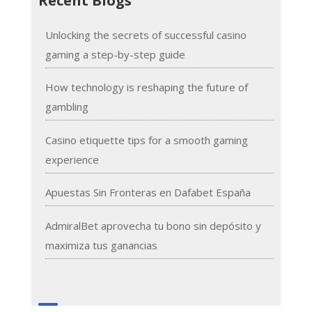
Recent Blogs
Unlocking the secrets of successful casino
gaming a step-by-step guide
How technology is reshaping the future of
gambling
Casino etiquette tips for a smooth gaming
experience
Apuestas Sin Fronteras en Dafabet España
AdmiralBet aprovecha tu bono sin depósito y
maximiza tus ganancias