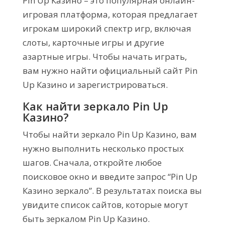
Pin Up Казино – это популярная онлайн-
игровая платформа, которая предлагает
игрокам широкий спектр игр, включая
слоты, карточные игры и другие
азартные игры. Чтобы начать играть,
вам нужно найти официальный сайт Pin
Up Казино и зарегистрироваться.
Как найти зеркало Pin Up
Казино?
Чтобы найти зеркало Pin Up Казино, вам
нужно выполнить несколько простых
шагов. Сначала, откройте любое
поисковое окно и введите запрос “Pin Up
Казино зеркало”. В результатах поиска вы
увидите список сайтов, которые могут
быть зеркалом Pin Up Казино.