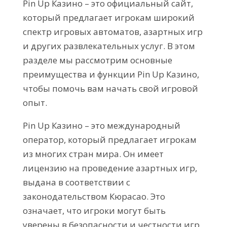
Pin Up Казино – это официальный сайт,
который предлагает игрокам широкий
спектр игровых автоматов, азартных игр
и других развлекательных услуг. В этом
разделе мы рассмотрим основные
преимущества и функции Pin Up Казино,
чтобы помочь вам начать свой игровой
опыт.
Pin Up Казино – это международный
оператор, который предлагает игрокам
из многих стран мира. Он имеет
лицензию на проведение азартных игр,
выдана в соответствии с
законодательством Кюрасао. Это
означает, что игроки могут быть
уверены в безопасности и честности игр.