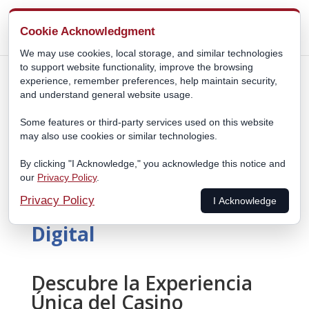
Cookie Acknowledgment
We may use cookies, local storage, and similar technologies
to support website functionality, improve the browsing
experience, remember preferences, help maintain security,
and understand general website usage.
Some features or third-party services used on this website
may also use cookies or similar technologies.
By clicking "I Acknowledge," you acknowledge this notice and
our
Privacy Policy
.
Innovación y Estilo en el
Privacy Policy
I Acknowledge
Casino Avantgarde
Digital
Descubre la Experiencia
Única del Casino