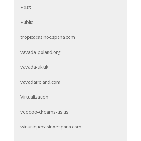
Post
Public
tropicacasinoespana.com
vavada-poland.org
vavada-uk.uk
vavadaireland.com
Virtualization
voodoo-dreams-us.us
winuniquecasinoespana.com