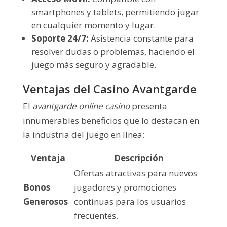
smartphones y tablets, permitiendo jugar
en cualquier momento y lugar.
Soporte 24/7:
Asistencia constante para
resolver dudas o problemas, haciendo el
juego más seguro y agradable.
Ventajas del Casino Avantgarde
El
avantgarde online casino
presenta
innumerables beneficios que lo destacan en
la industria del juego en línea:
Ventaja
Descripción
Ofertas atractivas para nuevos
Bonos
jugadores y promociones
Generosos
continuas para los usuarios
frecuentes.