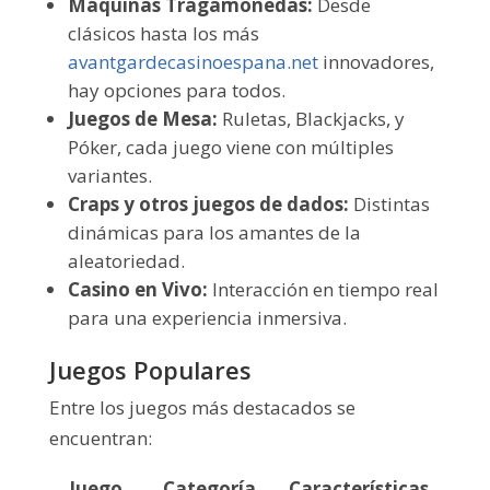
Máquinas Tragamonedas:
Desde
clásicos hasta los más
avantgardecasinoespana.net
innovadores,
hay opciones para todos.
Juegos de Mesa:
Ruletas, Blackjacks, y
Póker, cada juego viene con múltiples
variantes.
Craps y otros juegos de dados:
Distintas
dinámicas para los amantes de la
aleatoriedad.
Casino en Vivo:
Interacción en tiempo real
para una experiencia inmersiva.
Juegos Populares
Entre los juegos más destacados se
encuentran:
Juego
Categoría
Características