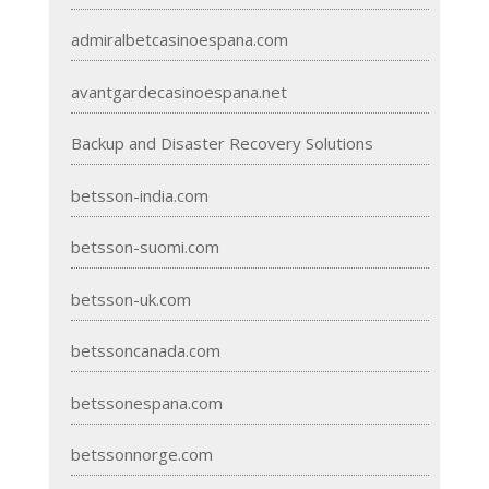
admiralbetcasinoespana.com
avantgardecasinoespana.net
Backup and Disaster Recovery Solutions
betsson-india.com
betsson-suomi.com
betsson-uk.com
betssoncanada.com
betssonespana.com
betssonnorge.com