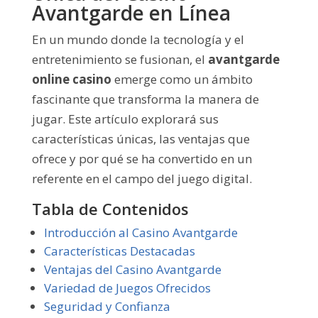
Avantgarde en Línea
En un mundo donde la tecnología y el
entretenimiento se fusionan, el
avantgarde
online casino
emerge como un ámbito
fascinante que transforma la manera de
jugar. Este artículo explorará sus
características únicas, las ventajas que
ofrece y por qué se ha convertido en un
referente en el campo del juego digital.
Tabla de Contenidos
Introducción al Casino Avantgarde
Características Destacadas
Ventajas del Casino Avantgarde
Variedad de Juegos Ofrecidos
Seguridad y Confianza