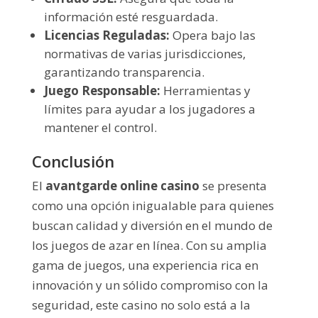
información esté resguardada.
Licencias Reguladas:
Opera bajo las
normativas de varias jurisdicciones,
garantizando transparencia.
Juego Responsable:
Herramientas y
límites para ayudar a los jugadores a
mantener el control.
Conclusión
El
avantgarde online casino
se presenta
como una opción inigualable para quienes
buscan calidad y diversión en el mundo de
los juegos de azar en línea. Con su amplia
gama de juegos, una experiencia rica en
innovación y un sólido compromiso con la
seguridad, este casino no solo está a la