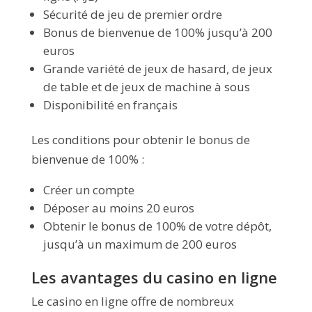
Sécurité de jeu de premier ordre
Bonus de bienvenue de 100% jusqu’à 200
euros
Grande variété de jeux de hasard, de jeux
de table et de jeux de machine à sous
Disponibilité en français
Les conditions pour obtenir le bonus de
bienvenue de 100% :
Créer un compte
Déposer au moins 20 euros
Obtenir le bonus de 100% de votre dépôt,
jusqu’à un maximum de 200 euros
Les avantages du casino en ligne
Le casino en ligne offre de nombreux