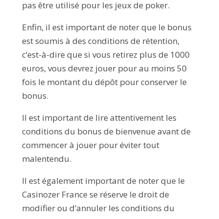
pas être utilisé pour les jeux de poker.
Enfin, il est important de noter que le bonus
est soumis à des conditions de rétention,
c’est-à-dire que si vous retirez plus de 1000
euros, vous devrez jouer pour au moins 50
fois le montant du dépôt pour conserver le
bonus.
Il est important de lire attentivement les
conditions du bonus de bienvenue avant de
commencer à jouer pour éviter tout
malentendu.
Il est également important de noter que le
Casinozer France se réserve le droit de
modifier ou d’annuler les conditions du