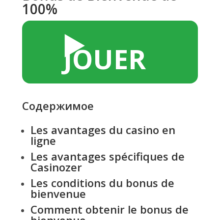
100%
▶️
JOUER
Содержимое
Les avantages du casino en
ligne
Les avantages spécifiques de
Casinozer
Les conditions du bonus de
bienvenue
Comment obtenir le bonus de