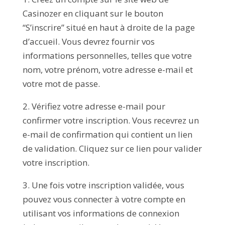
Casinozer en cliquant sur le bouton
“S’inscrire” situé en haut à droite de la page
d’accueil. Vous devrez fournir vos
informations personnelles, telles que votre
nom, votre prénom, votre adresse e-mail et
votre mot de passe.
2. Vérifiez votre adresse e-mail pour
confirmer votre inscription. Vous recevrez un
e-mail de confirmation qui contient un lien
de validation. Cliquez sur ce lien pour valider
votre inscription.
3. Une fois votre inscription validée, vous
pouvez vous connecter à votre compte en
utilisant vos informations de connexion