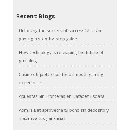
Recent Blogs
Unlocking the secrets of successful casino
gaming a step-by-step guide
How technology is reshaping the future of
gambling
Casino etiquette tips for a smooth gaming
experience
Apuestas Sin Fronteras en Dafabet España
AdmiralBet aprovecha tu bono sin depósito y
maximiza tus ganancias