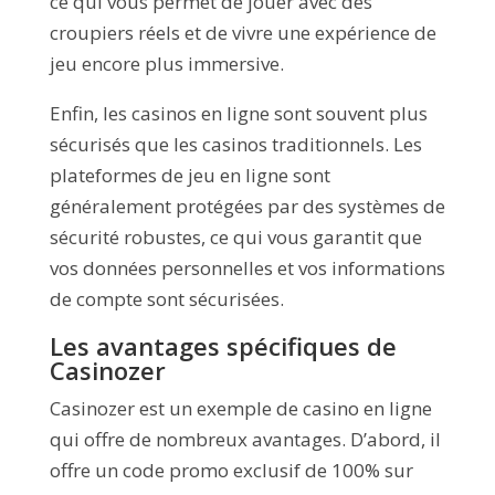
ce qui vous permet de jouer avec des
croupiers réels et de vivre une expérience de
jeu encore plus immersive.
Enfin, les casinos en ligne sont souvent plus
sécurisés que les casinos traditionnels. Les
plateformes de jeu en ligne sont
généralement protégées par des systèmes de
sécurité robustes, ce qui vous garantit que
vos données personnelles et vos informations
de compte sont sécurisées.
Les avantages spécifiques de
Casinozer
Casinozer est un exemple de casino en ligne
qui offre de nombreux avantages. D’abord, il
offre un code promo exclusif de 100% sur