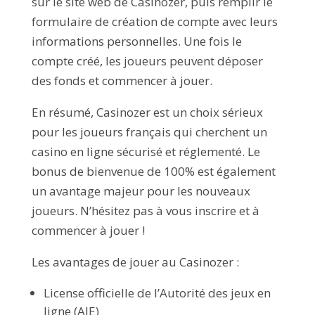
sur le site web de Casinozer, puis remplir le
formulaire de création de compte avec leurs
informations personnelles. Une fois le
compte créé, les joueurs peuvent déposer
des fonds et commencer à jouer.
En résumé, Casinozer est un choix sérieux
pour les joueurs français qui cherchent un
casino en ligne sécurisé et réglementé. Le
bonus de bienvenue de 100% est également
un avantage majeur pour les nouveaux
joueurs. N’hésitez pas à vous inscrire et à
commencer à jouer !
Les avantages de jouer au Casinozer :
License officielle de l’Autorité des jeux en
ligne (AJE)