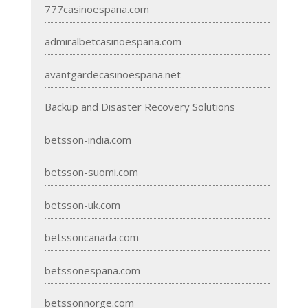
777casinoespana.com
admiralbetcasinoespana.com
avantgardecasinoespana.net
Backup and Disaster Recovery Solutions
betsson-india.com
betsson-suomi.com
betsson-uk.com
betssoncanada.com
betssonespana.com
betssonnorge.com