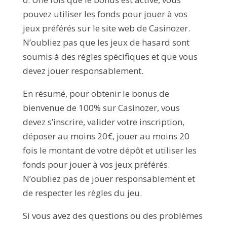
pouvez utiliser les fonds pour jouer à vos
jeux préférés sur le site web de Casinozer.
N’oubliez pas que les jeux de hasard sont
soumis à des règles spécifiques et que vous
devez jouer responsablement.
En résumé, pour obtenir le bonus de
bienvenue de 100% sur Casinozer, vous
devez s’inscrire, valider votre inscription,
déposer au moins 20€, jouer au moins 20
fois le montant de votre dépôt et utiliser les
fonds pour jouer à vos jeux préférés.
N’oubliez pas de jouer responsablement et
de respecter les règles du jeu.
Si vous avez des questions ou des problèmes